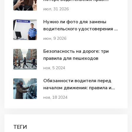
полный список и инструкция по
июл, 31 2026
восстановлению в 2026 году
Нужно ли фото для замены
водительского удостоверения в
2026 году: правила и нюансы
июн, 9 2026
Безопасность на дороге: три
правила для пешеходов
ноя, 5 2024
Обязанности водителя перед
началом движения: правила и
советы
ноя, 18 2024
ТЕГИ