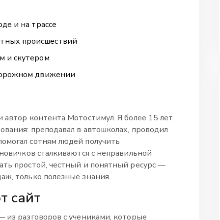
де и на трассе
тных происшествий
м и скутером
 дорожном движении
 автор контента Мотостимул. Я более 15 лет
ования: преподавал в автошколах, проводил
помогал сотням людей получить
 новичков сталкиваются с неправильной
ать простой, честный и понятный ресурс —
аж, только полезные знания.
т сайт
— из разговоров с учениками, которые