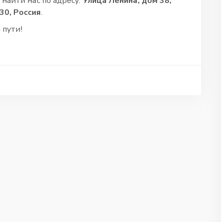
 найти нас по адресу:
Улица Ленина, дом 38,
30, Россия
.
 пути!