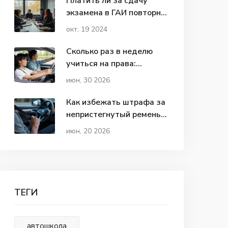
Платить ли за сдачу
экзамена в ГАИ повторно:
подробности и нюансы
окт, 19 2024
Сколько раз в неделю
учиться на права:
оптимальный график для
июн, 30 2026
новичка
Как избежать штрафа за
непристегнутый ремень:
законные способы и
июн, 20 2026
нюансы ПДД
ТЕГИ
автошкола