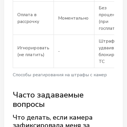
Без
Оплата в
процентов
Моментально
рассрочку
(при
госплате)
Штраф
Игнорировать
удваивается,
-
(не платить)
блокировка
ТС
Способы реагирования на штрафы с камер
Часто задаваемые
вопросы
Что делать, если камера
зафиксировала меня за