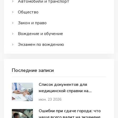
Автомобили и транспорт
Общество
Закон и право
Вождение и обучение
Экзамен по вождению
Последние записи
Список документов для
медицинской справки на
водительские права в 2026 году
июн, 23 2026
Ошибки при сдаче города: что
чаще всего валит на экзамене по