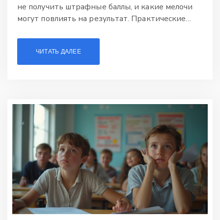
не получить штрафные баллы, и какие мелочи
могут повлиять на результат. Практические
советы, реальные ошибки и лайфхаки помогут
чувствовать себя увереннее на старте экзамена.
ЧИТАТЬ ДАЛЕЕ
Здесь нет скучной теории — только то, что
пригодится прямо на экзамене.