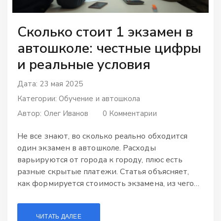
Сколько стоит 1 экзамен в
автошколе: честные цифры
и реальные условия
Дата: 23 мая 2025
Категории:
Обучение и автошкола
Автор:
Олег Иванов
0 Комментарии
Не все знают, во сколько реально обходится
один экзамен в автошколе. Расходы
варьируются от города к городу, плюс есть
разные скрытые платежи. Статья объясняет,
как формируется стоимость экзамена, из чего
складываются дополнительные расходы, и что
важно учитывать, чтобы не столкнуться с
ЧИТАТЬ ДАЛЕЕ
неожиданными тратами. Приведены средние