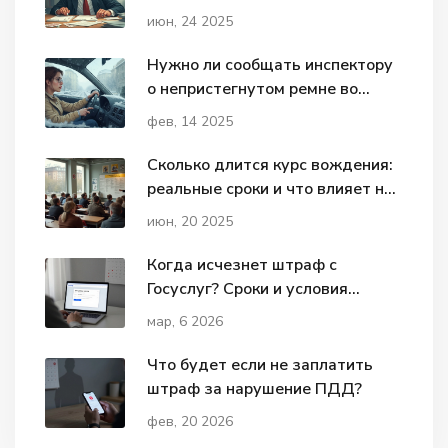
вашей стороне
июн, 24 2025
Нужно ли сообщать инспектору
о непристегнутом ремне во
время экзамена?
фев, 14 2025
Сколько длится курс вождения:
реальные сроки и что влияет на
обучение
июн, 20 2025
Когда исчезнет штраф с
Госуслуг? Сроки и условия
списания штрафов за нарушение
мар, 6 2026
ПДД
Что будет если не заплатить
штраф за нарушение ПДД?
фев, 20 2026