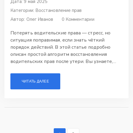
Дата: 9 мая 2025
Категории:
Восстановление прав
Автор:
Олег Иванов
0 Комментарии
Потерять водительские права — стресс, но
ситуация поправимая, если знать чёткий
порядок действий. В этой статье подробно
описан простой алгоритм восстановления
водительских прав после утери. Вы узнаете,
какие документы понадобятся, как подать
заявление через Госуслуги или МФЦ, и сколько
ЧИТАТЬ ДАЛЕЕ
всё это может занять времени. Также делюсь
личными советами, которые помогут ускорить
процесс и избежать распространённых ошибок.
Статья пригодится тем, кто не хочет терять
время и деньги из-за бюрократии.