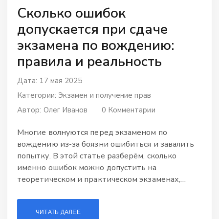
Сколько ошибок
допускается при сдаче
экзамена по вождению:
правила и реальность
Дата: 17 мая 2025
Категории:
Экзамен и получение прав
Автор:
Олег Иванов
0 Комментарии
Многие волнуются перед экзаменом по
вождению из-за боязни ошибиться и завалить
попытку. В этой статье разберём, сколько
именно ошибок можно допустить на
теоретическом и практическом экзаменах,
какие ошибки считаются грубыми, а какие
прощаются. Расскажем, из-за чего чаще всего
ЧИТАТЬ ДАЛЕЕ
заваливают экзамен и дадим простые советы