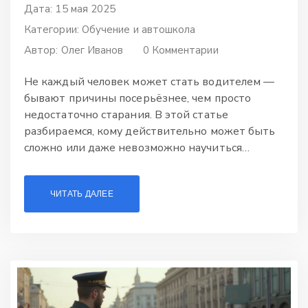
Дата: 15 мая 2025
Категории:
Обучение и автошкола
Автор:
Олег Иванов
0 Комментарии
Не каждый человек может стать водителем —
бывают причины посерьёзнее, чем просто
недостаточно старания. В этой статье
разбираемся, кому действительно может быть
сложно или даже невозможно научиться
вождению. Поднимаем вопрос здоровья,
психологии, а также даём несколько
ЧИТАТЬ ДАЛЕЕ
проверенных советов, что делать в спорных и
сложных случаях. Чем отличается обычная лень
от серьёзных препятствий? Где искать помощь
и как правильно оценить ситуацию?