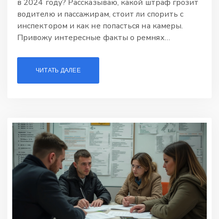
в 2024 году? Рассказываю, какой штраф грозит
водителю и пассажирам, стоит ли спорить с
инспектором и как не попасться на камеры.
Привожу интересные факты о ремнях
безопасности и реальные советы для
водителей. Эта статья поможет избежать
ЧИТАТЬ ДАЛЕЕ
неприятных ситуаций и штрафов, а заодно
напомнит — вредные привычки на дороге
могут дорого стоить.