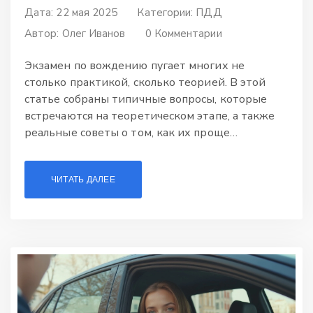
Дата: 22 мая 2025
Категории:
ПДД
Автор:
Олег Иванов
0 Комментарии
Экзамен по вождению пугает многих не
столько практикой, сколько теорией. В этой
статье собраны типичные вопросы, которые
встречаются на теоретическом этапе, а также
реальные советы о том, как их проще
запомнить. Расскажем, что спрашивают по
знакам, манёврам и дорожной безопасности.
ЧИТАТЬ ДАЛЕЕ
Плюс — разберём распространённые ловушки,
на которых часто попадаются даже отличники.
Всё максимально по делу и без лишних
сложностей.