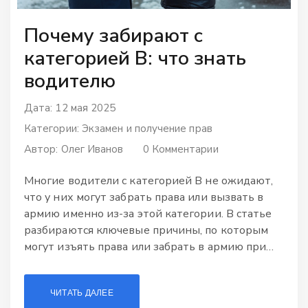
Почему забирают с
категорией В: что знать
водителю
Дата: 12 мая 2025
Категории:
Экзамен и получение прав
Автор:
Олег Иванов
0 Комментарии
Многие водители с категорией В не ожидают,
что у них могут забрать права или вызвать в
армию именно из-за этой категории. В статье
разбираются ключевые причины, по которым
могут изъять права или забрать в армию при
наличии категории В. Приведены практические
советы, как избежать проблем, и интересные
ЧИТАТЬ ДАЛЕЕ
детали из опыта водителей. Узнайте, на что