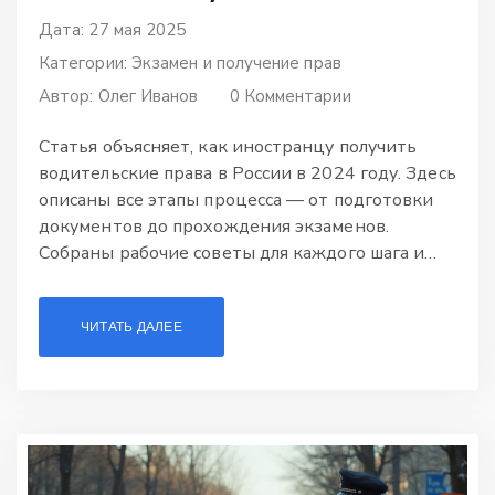
Дата: 27 мая 2025
Категории:
Экзамен и получение прав
Автор:
Олег Иванов
0 Комментарии
Статья объясняет, как иностранцу получить
водительские права в России в 2024 году. Здесь
описаны все этапы процесса — от подготовки
документов до прохождения экзаменов.
Собраны рабочие советы для каждого шага и
разобраны подводные камни. Также вы
узнаете, какие ошибки иностранцы часто
ЧИТАТЬ ДАЛЕЕ
совершают и как их избежать. Текст будет
полезен всем, кто планирует сесть за руль в
России на легальных основаниях.