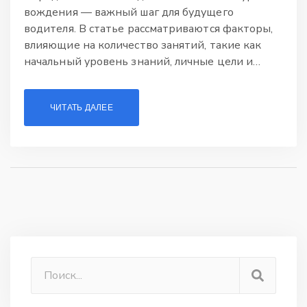
вождения — важный шаг для будущего
водителя. В статье рассматриваются факторы,
влияющие на количество занятий, такие как
начальный уровень знаний, личные цели и
навыки. Также обсуждаются требования
автошкол и государственные нормативы.
ЧИТАТЬ ДАЛЕЕ
Предоставлены советы по эффективному
обучению и полезные рекомендации для
достижения уверенности за рулем. Понимание
этих аспектов поможет оптимально
подготовиться к сдаче экзамена.