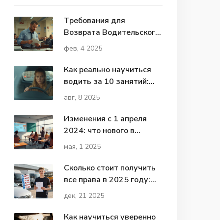
Требования для
Возврата Водительского
Удостоверения: Чек-лист
фев, 4 2025
и Советы
Как реально научиться
водить за 10 занятий:
мифы и правда автошкол
авг, 8 2025
Изменения с 1 апреля
2024: что нового в
получении водительских
мая, 1 2025
прав
Сколько стоит получить
все права в 2025 году:
полный разбор цен
дек, 21 2025
Как научиться уверенно