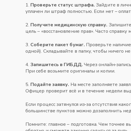
1.
Проверьте статус штрафа.
Зайдите в лич
уплачен ли штраф полностью. Если нет – оплат
2.
Получите медицинскую справку.
Запишитес
цель – «восстановление прав». Часто справку 
3.
Соберите пакет бумаг.
Проверьте наличие 
одной). Складывайте в папку, чтобы ничего не
4.
Запишитесь в ГИБДД.
Через онлайн‑запись
При себе возьмите оригиналы и копии.
5.
Подайте заявку.
На месте заполняете заявл
Офицер проверит всё и в течение недели выд
Если процесс затянулся из‑за отсутствия како
большинстве пунктов можно дозаполнить нед
Помните: главное – подготовка. Чем точнее в
обратно и сможете законно садиться за руль.