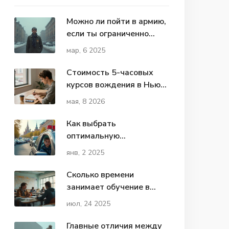
Можно ли пойти в армию,
если ты ограниченно
годен?
мар, 6 2025
Стоимость 5-часовых
курсов вождения в Нью-
Йорке: цены, правила и
мая, 8 2026
советы для новичков
Как выбрать
оптимальную
продолжительность
янв, 2 2025
уроков вождения: 1 или 2
часа?
Сколько времени
занимает обучение в
автошколе Нью-Йорка:
июл, 24 2025
сроки и секреты
Главные отличия между