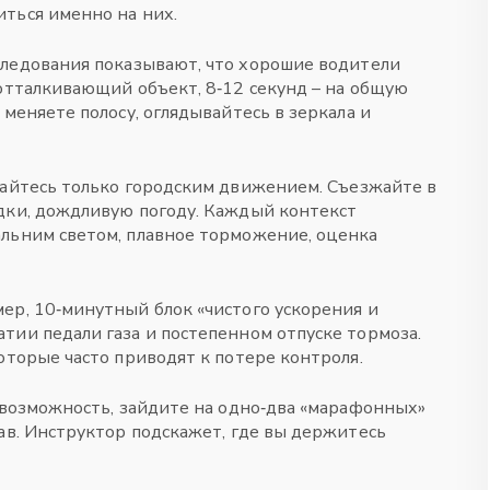
ться именно на них.
ледования показывают, что хорошие водители
 отталкивающий объект, 8‑12 секунд – на общую
 меняете полосу, оглядывайтесь в зеркала и
айтесь только городским движением. Съезжайте в
дки, дождливую погоду. Каждый контекст
альним светом, плавное торможение, оценка
ер, 10‑минутный блок «чистого ускорения и
тии педали газа и постепенном отпуске тормоза.
оторые часто приводят к потере контроля.
 возможность, зайдите на одно‑два «марафонных»
рав. Инструктор подскажет, где вы держитесь