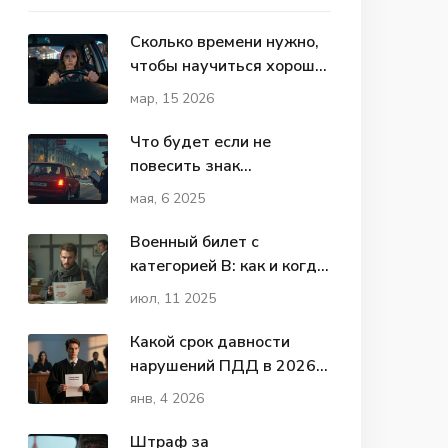
Сколько времени нужно,
чтобы научиться хорошо
водить машину?
мар, 15 2026
Что будет если не
повесить знак
Начинающий водитель:
мая, 6 2025
реальные последствия
Военный билет с
категорией В: как и когда
его получить законно в
июл, 11 2025
2025 году
Какой срок давности
нарушений ПДД в 2026
году: когда штрафы не
янв, 4 2026
могут быть взысканы
Штраф за