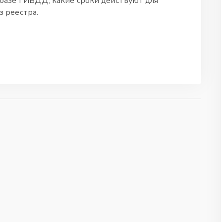
 базе ГИБДД, какие сроки действуют для
з реестра.