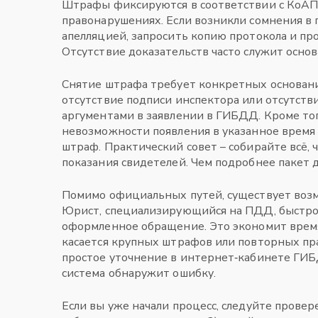
Штрафы фиксируются в соответствии с
КоАП
правонарушениях
. Если возникли сомнения в
апелляцией, запросить копию протокола и пр
Отсутствие доказательств часто служит осно
Снятие штрафа требует конкретных основани
отсутствие подписи инспектора или отсутств
аргументами в заявлении в ГИБДД. Кроме того
невозможности появления в указанное время (
штраф. Практический совет – собирайте всё, 
показания свидетелей. Чем подробнее пакет 
Помимо официальных путей, существует воз
Юрист, специализирующийся на ПДД, быстро
оформленное обращение. Это экономит время
касается крупных штрафов или повторных пр
простое уточнение в интернет‑кабинете ГИБ
система обнаружит ошибку.
Если вы уже начали процесс, следуйте провере