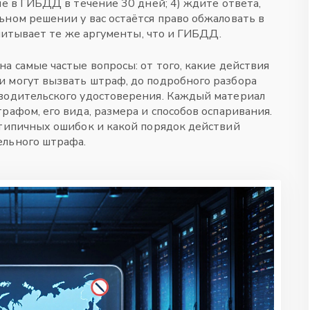
ие в ГИБДД в течение 30 дней; 4) ждите ответа,
ьном решении у вас остаётся право обжаловать в
учитывает те же аргументы, что и ГИБДД.
а самые частые вопросы: от того, какие действия
и могут вызвать штраф, до подробного разбора
 водительского удостоверения. Каждый материал
трафом
,
его вида, размера и способов оспаривания
.
 типичных ошибок и какой порядок действий
ельного штрафа.