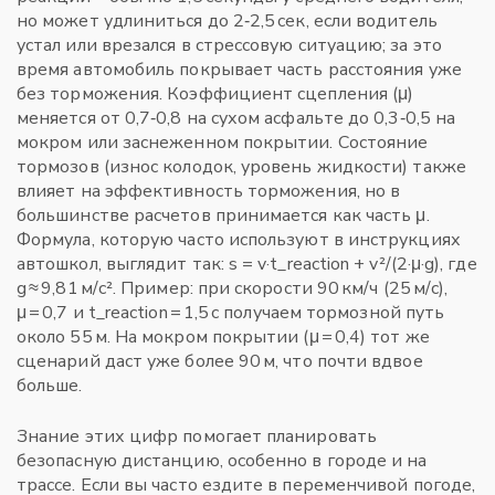
но может удлиниться до 2‑2,5 сек, если водитель
устал или врезался в стрессовую ситуацию; за это
время автомобиль покрывает часть расстояния уже
без торможения. Коэффициент сцепления (μ)
меняется от 0,7‑0,8 на сухом асфальте до 0,3‑0,5 на
мокром или заснеженном покрытии. Состояние
тормозов (износ колодок, уровень жидкости) также
влияет на эффективность торможения, но в
большинстве расчетов принимается как часть μ.
Формула, которую часто используют в инструкциях
автошкол, выглядит так: s = v·t_reaction + v²/(2·μ·g), где
g ≈ 9,81 м/с². Пример: при скорости 90 км/ч (25 м/с),
μ = 0,7 и t_reaction = 1,5 с получаем тормозной путь
около 55 м. На мокром покрытии (μ = 0,4) тот же
сценарий даст уже более 90 м, что почти вдвое
больше.
Знание этих цифр помогает планировать
безопасную дистанцию, особенно в городе и на
трассе. Если вы часто ездите в переменчивой погоде,