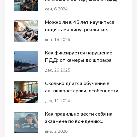
сен, 6 2024
Можно ли в 45 лет научиться
водить машину: реальные
шансы, шаги и советы
янв, 18 2026
Как фиксируется нарушение
ПДД: от камеры до штрафа
дек, 26 2025
Сколько длится обучение в
автошколе: сроки, особенности и
факты
дек, 11 2024
Как правильно вести себя на
экзамене по вождению:
пошаговая инструкция для
янв, 2 2026
сдачи с первого раза