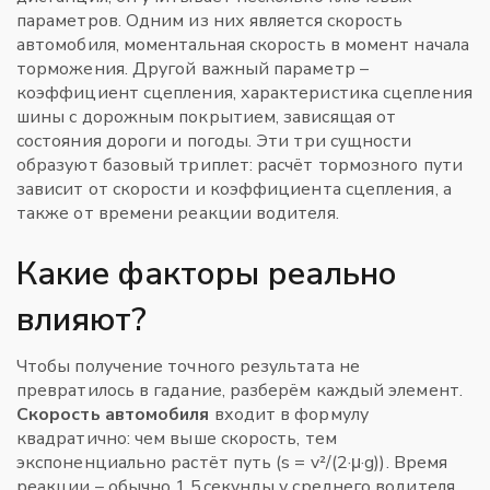
параметров. Одним из них является
скорость
автомобиля
,
моментальная скорость в момент начала
торможения
. Другой важный параметр –
коэффициент сцепления
,
характеристика сцепления
шины с дорожным покрытием, зависящая от
состояния дороги и погоды
. Эти три сущности
образуют базовый триплет: расчёт тормозного пути
зависит от скорости и коэффициента сцепления, а
также от времени реакции водителя.
Какие факторы реально
влияют?
Чтобы получение точного результата не
превратилось в гадание, разберём каждый элемент.
Скорость автомобиля
входит в формулу
квадратично: чем выше скорость, тем
экспоненциально растёт путь (s = v²/(2·μ·g)). Время
реакции – обычно 1,5 секунды у среднего водителя,