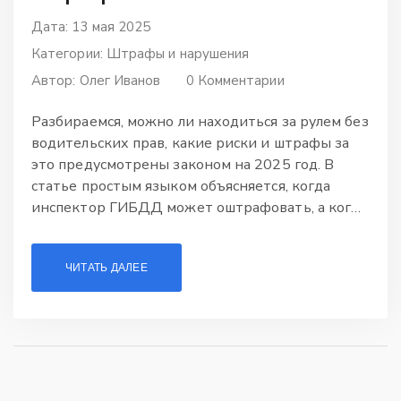
Дата: 13 мая 2025
Категории:
Штрафы и нарушения
Автор:
Олег Иванов
0 Комментарии
Разбираемся, можно ли находиться за рулем без
водительских прав, какие риски и штрафы за
это предусмотрены законом на 2025 год. В
статье простым языком объясняется, когда
инспектор ГИБДД может оштрафовать, а когда
— даже задержать транспортное средство.
Приводим советы, которые помогут избежать
ЧИТАТЬ ДАЛЕЕ
лишних проблем, если вдруг забыли права дома.
Также рассмотрим, чем отличается отсутствие
прав от управления автомобилем без прав
совсем. Без воды и ненужных сложных
терминов — только полезные факты и
жизненные примеры.