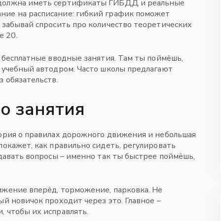
 должна иметь сертификаты ГИБДД и реальные
ние на расписание: гибкий график поможет
е забывай спросить про количество теоретических
е 20.
а бесплатные вводные занятия. Там ты поймёшь,
т учебный автодром. Часто школы предлагают
з обязательств.
го занятия
еория о правилах дорожного движения и небольшая
покажет, как правильно сидеть, регулировать
адавать вопросы – именно так ты быстрее поймёшь,
ижение вперёд, торможение, парковка. Не
ый новичок проходит через это. Главное –
, чтобы их исправлять.