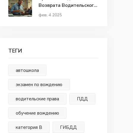
Возврата Водительского
Удостоверения: Чек-лист
фев, 4 2025
и Советы
ТЕГИ
автошкола
экзамен по вождению
водительские права
ПДД
обучение вождению
категория В
ГИБДД