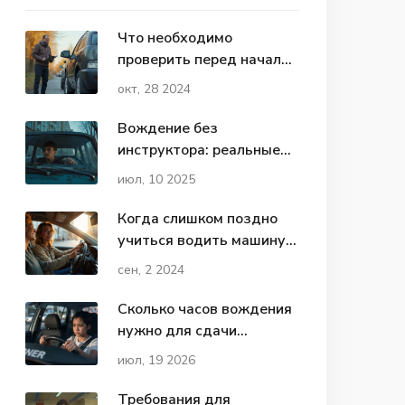
Что необходимо
проверить перед началом
движения автомобиля
окт, 28 2024
Вождение без
инструктора: реальные
риски, советы и законы
июл, 10 2025
Когда слишком поздно
учиться водить машину:
возраст и мифы
сен, 2 2024
Сколько часов вождения
нужно для сдачи
экзамена в ГИБДД:
июл, 19 2026
реальный опыт и правила
Требования для