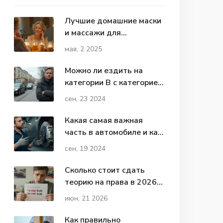
Лучшие домашние маски
и массажи для
омоложения кожи лица
мая, 2 2025
после 60 лет
Можно ли ездить на
категории B с категорией
C: Важные аспекты
сен, 23 2024
Какая самая важная
часть в автомобиле и как
она влияет на
сен, 19 2024
безопасность
Сколько стоит сдать
теорию на права в 2026
году: цены, скрытые
июн, 21 2026
платежи и способы
экономии
Как правильно