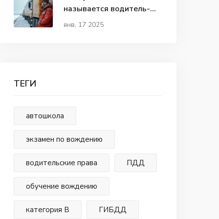
называется водитель-
дальнобойщик в разных
янв, 17 2025
регионах России
ТЕГИ
автошкола
экзамен по вождению
водительские права
ПДД
обучение вождению
категория В
ГИБДД