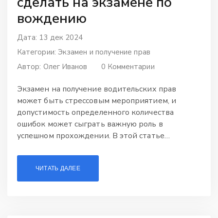
сделать на экзамене по
вождению
Дата: 13 дек 2024
Категории:
Экзамен и получение прав
Автор:
Олег Иванов
0 Комментарии
Экзамен на получение водительских прав
может быть стрессовым мероприятием, и
допустимость определенного количества
ошибок может сыграть важную роль в
успешном прохождении. В этой статье
рассматривается, сколько ошибок разрешено на
экзамене по вождению. Мы также обсудим, на
ЧИТАТЬ ДАЛЕЕ
что стоит обратить внимание, чтобы
минимизировать количество ошибок и
повысить свои шансы на успех. Представленные
советы помогут подготовиться к экзамену
более уверенно и успешно.