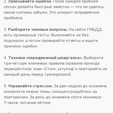
2.
Записывайте ошибки.
После каждой пробной
сессии делайте быстрые заметки — что не удалось,
какие сигналы забыли. Это ускорит исправление
пробелов.
3.
Разберите типовые вопросы.
На сайте ГИБДД
есть примерные тесты. Выполняйте их без
подсказок, а потом проверяйте ответы и ищите
причины ошибок.
4.
Техника «передвижный шпаргалка».
Выберите
три‑четыре ключевых правила (правила проезда
перекрёстков, знак «Стоп», уступка) и повторяйте их
каждый день перед тренировкой.
5.
Управляйте стрессом.
За две недели до экзамена
исключите новые темы, сконцентрируйтесь на
повторении. За день до экзамена спите минимум
7‑часов, питание лёгкое.