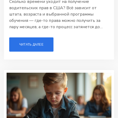
Сколько времени уходит на получение
водительских прав в США? Всё зависит от
штата, возраста и выбранной программы
обучения — где-то права можно получить за
пару месяцев, а где-то процесс затянется до
полугода. В статье разбираем детали: этапы
обучения, сроки, правила сдачи экзаменов и
ЧИТАТЬ ДАЛЕЕ
интересные особенности американской
системы. Узнаешь, как сэкономить время, и что
влияет на успешную сдачу экзамена. Реальные
советы от тех, кто прошёл этот путь.