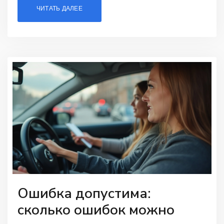
ЧИТАТЬ ДАЛЕЕ
подготовиться к экзамену с уверенностью.
Ошибка допустима:
сколько ошибок можно