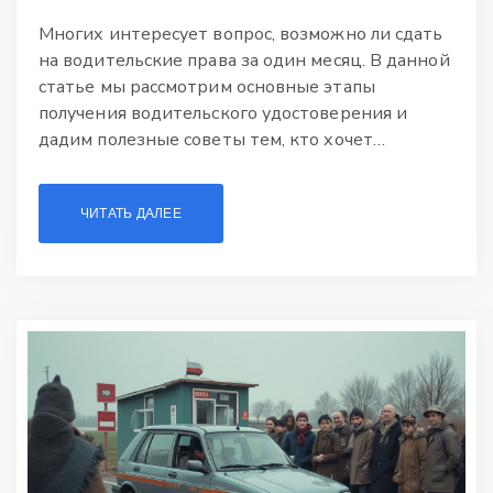
Многих интересует вопрос, возможно ли сдать
на водительские права за один месяц. В данной
статье мы рассмотрим основные этапы
получения водительского удостоверения и
дадим полезные советы тем, кто хочет
ускорить этот процесс. Изучим требования,
которые предъявляются к ученикам, и выясним,
ЧИТАТЬ ДАЛЕЕ
реально ли уложиться в такие сжатые сроки.
Читайте дальше, чтобы получить ценные
рекомендации по эффективному обучению в
автошколе.