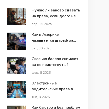
Нужно ли заново сдавать
на права, если долго не
ездил?
апр, 15 2025
Как в Америке
называется штраф за
нарушение ПДД?
окт, 30 2025
Сколько баллов снимают
за не пристегнутый
ремень на экзамене по
фев, 6 2026
вождению? Правильный
ответ
Электронные
водительские права в
России: что нужно знать
янв, 3 2025
в 2025 году
Как быстро и без проблем