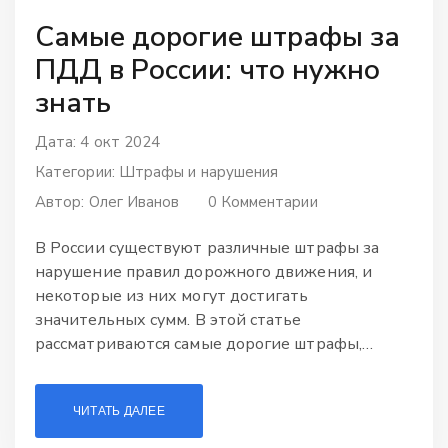
Самые дорогие штрафы за
ПДД в России: что нужно
знать
Дата: 4 окт 2024
Категории:
Штрафы и нарушения
Автор:
Олег Иванов
0 Комментарии
В России существуют различные штрафы за
нарушение правил дорожного движения, и
некоторые из них могут достигать
значительных сумм. В этой статье
рассматриваются самые дорогие штрафы,
причины их начисления и как их избежать.
Также обсуждаются стратегии безопасного
ЧИТАТЬ ДАЛЕЕ
вождения и советы по обжалованию штрафов.
Знание этих аспектов поможет водителям не