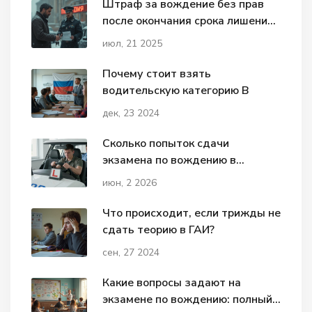
Штраф за вождение без прав
после окончания срока лишения
в 2025 году — что ожидает
июл, 21 2025
нарушителей?
Почему стоит взять
водительскую категорию В
дек, 23 2024
Сколько попыток сдачи
экзамена по вождению в
ГИБДД: правила пересдачи и
июн, 2 2026
сроки
Что происходит, если трижды не
сдать теорию в ГАИ?
сен, 27 2024
Какие вопросы задают на
экзамене по вождению: полный