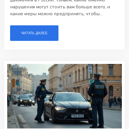
нарушения могут стоить вам больше всего, и
какие меры можно предпринять, чтобы
избежать этих затрат. Также узнаем
интересные факты о штрафах в
ЧИТАТЬ ДАЛЕЕ
международной практике. Предоставим
полезные советы для водителей, чтобы
минимизировать риск нарушения ПДД.