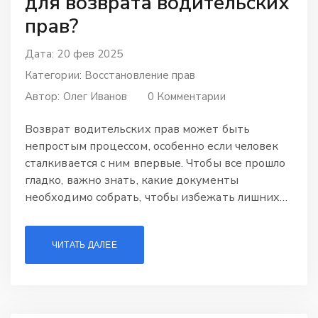
для возврата водительских
прав?
Дата: 20 фев 2025
Категории:
Восстановление прав
Автор:
Олег Иванов
0 Комментарии
Возврат водительских прав может быть
непростым процессом, особенно если человек
сталкивается с ним впервые. Чтобы все прошло
гладко, важно знать, какие документы
необходимо собрать, чтобы избежать лишних
трат времени и нервов. В статье раскрыты
основные этапы возврата прав, важные советы
ЧИТАТЬ ДАЛЕЕ
для ускорения процесса и подводные камни, с
которыми может столкнуться водитель. Таким
образом, подготовленные заранее документы и
информация помогут вам вернуть
водительское удостоверение быстро и без