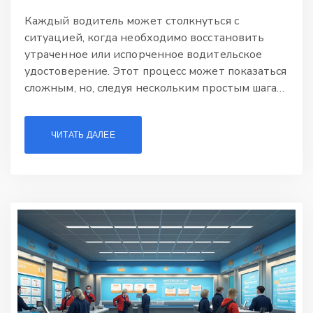
Каждый водитель может столкнуться с
ситуацией, когда необходимо восстановить
утраченное или испорченное водительское
удостоверение. Этот процесс может показаться
сложным, но, следуя нескольким простым шагам,
можно восстановить документы быстро и без
лишних хлопот. В статье рассматриваются
ЧИТАТЬ ДАЛЕЕ
этапы восстановления, необходимые
документы, а также полезные советы, которые
помогут избежать типичных ошибок.
Ознакомьтесь с нюансами процедуры и
узнайте, как вернуть свои права без лишних
задержек.