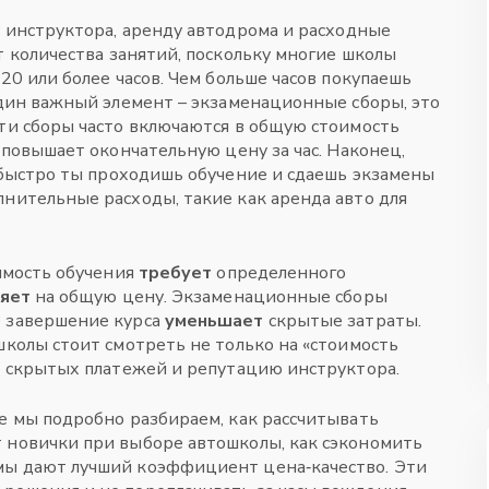
 инструктора, аренду автодрома и расходные
от
количества занятий
,
поскольку многие школы
20 или более часов
. Чем больше часов покупаешь
дин важный элемент –
экзаменационные сборы
,
это
Эти сборы часто включаются в общую стоимость
о повышает окончательную цену за час. Наконец,
 быстро ты проходишь обучение и сдаешь экзамены
лнительные расходы, такие как аренда авто для
имость обучения
требует
определенного
ияет
на общую цену. Экзаменационные сборы
е завершение курса
уменьшает
скрытые затраты.
школы стоит смотреть не только на «стоимость
ие скрытых платежей и репутацию инструктора.
де мы подробно разбираем, как рассчитывать
т новички при выборе автошколы, как сэкономить
мы дают лучший коэффициент цена‑качество. Эти