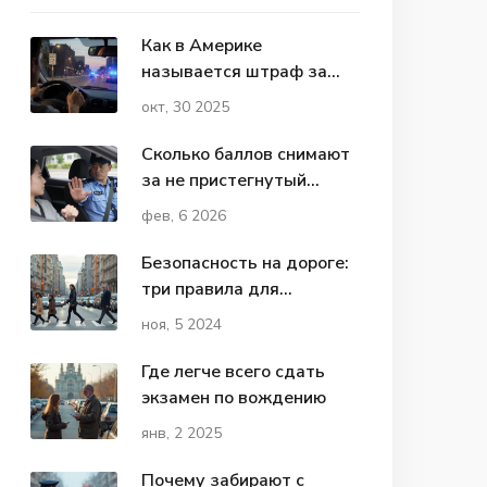
Как в Америке
называется штраф за
нарушение ПДД?
окт, 30 2025
Сколько баллов снимают
за не пристегнутый
ремень на экзамене по
фев, 6 2026
вождению? Правильный
ответ
Безопасность на дороге:
три правила для
пешеходов
ноя, 5 2024
Где легче всего сдать
экзамен по вождению
янв, 2 2025
Почему забирают с