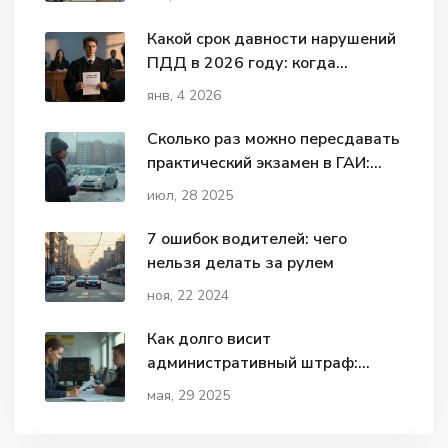
Какой срок давности нарушений
ПДД в 2026 году: когда
штрафы не могут быть
янв, 4 2026
взысканы
Сколько раз можно пересдавать
практический экзамен в ГАИ:
правила и тонкости
июл, 28 2025
7 ошибок водителей: чего
нельзя делать за рулем
ноя, 22 2024
Как долго висит
административный штраф:
сроки, нюансы, последствия
мая, 29 2025