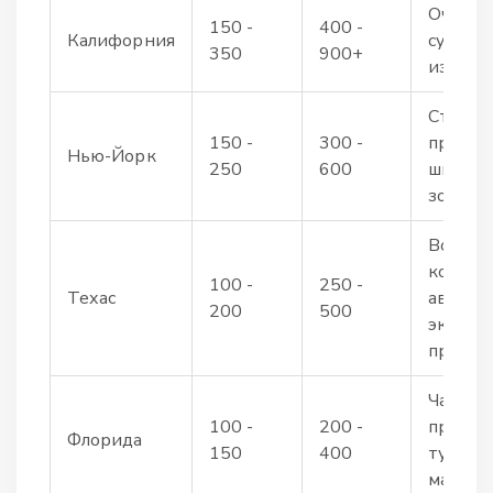
Очень 
150 -
400 -
Калифорния
судебн
350
900+
издер
Строги
150 -
300 -
правила
Нью-Йорк
250
600
школьн
зонах
Возмо
конфис
100 -
250 -
Техас
авто п
200
500
экстре
превы
Частые
100 -
200 -
провер
Флорида
150
400
турист
маршру