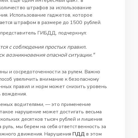
лей. Еще один интересный факт: в
количество штрафов за использование
ия. Использование гаджетов, которое
вается штрафом в размере до 1500 рублей.
 представитель ГИБДД, подчеркнул:
тся с соблюдения простых правил.
к возникновения опасной ситуации."
ины и сосредоточенности за рулем. Важно
способ увеличить внимание к безопасному
нных правил и норм может снизить уровень
 вождения.
аемых водителями, — это применение
а такое нарушение может достигать весьма
кольких десятков тысяч рублей и лишения
а руль, мы берем на себя ответственность за
рожного движения. Нарушения
ПДД
в этом