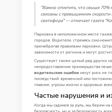
"Важно отметить, что свыше 70% 
связаны с превышением скорости 
светофора" — отмечает газета "К
Парковка в неположенном месте также 
городов. Водители, стремясь сэкономит
пренебрегая правилами парковки. Штр
зависимости от региона и могут достиг
Существует также целый ряд других на
непредоставление преимущества пешехо
водительские ошибки
несут риск не т
последствий: временной или постоянно
главное, угрозы жизни и здоровью все
Частые нарушения и 
Когда мы садимся за руль, мы берем на
безопасность, но и за безопасность вс