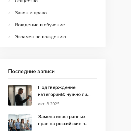
Общество
Закон и право
Вождение и обучение
Экзамен по вождению
Последние записи
Подтверждение
категорииВ: нужно ли
делать это каждый год?
окт, 8 2025
Замена иностранных
прав на российские в
2026 году: нужно ли