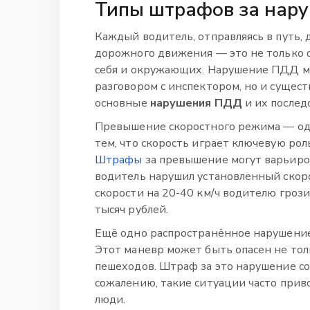
Типы штрафов за нар
Каждый водитель, отправляясь в путь,
дорожного движения — это не только о
себя и окружающих. Нарушение ПДД м
разговором с инспектором, но и суще
основные
нарушения ПДД
и их послед
Превышение скоростного режима — одно
тем, что скорость играет ключевую ро
Штрафы
за превышение могут варьиров
водитель нарушил установленный скор
скорости на 20-40 км/ч водителю грози
тысяч рублей.
Ещё одно распространённое нарушение 
Этот маневр может быть опасен не толь
пешеходов. Штраф за это нарушение сос
сожалению, такие ситуации часто прив
люди.