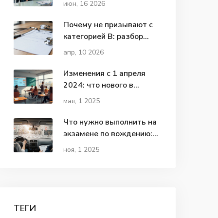
июн, 16 2026
сдавать экзамены?
Почему не призывают с
категорией В: разбор
ограничений по здоровью
апр, 10 2026
Изменения с 1 апреля
2024: что нового в
получении водительских
мая, 1 2025
прав
Что нужно выполнить на
экзамене по вождению:
полный список
ноя, 1 2025
обязательных действий
ТЕГИ