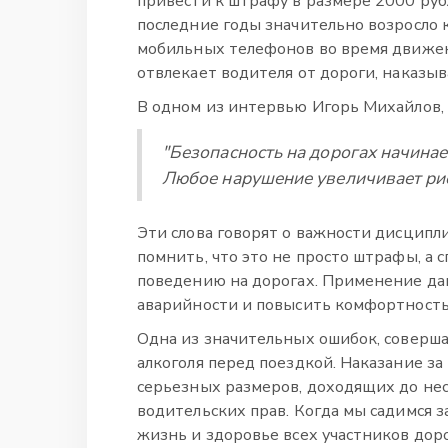
привести к штрафу в размере 2000 руб
последние годы значительно возросло 
мобильных телефонов во время движен
отвлекает водителя от дороги, наказы
В одном из интервью Игорь Михайлов,
"Безопасность на дорогах начинае
Любое нарушение увеличивает рис
Эти слова говорят о важности дисципл
помнить, что это не просто штрафы, а 
поведению на дорогах. Применение да
аварийности и повысить комфортность
Одна из значительных ошибок, соверш
алкоголя перед поездкой. Наказание з
серьезных размеров, доходящих до нес
водительских прав. Когда мы садимся з
жизнь и здоровье всех участников до