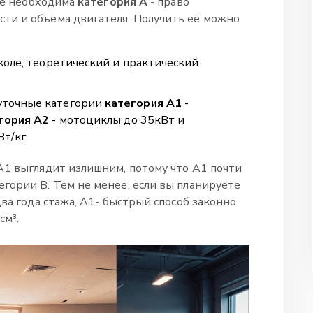
чае необходима
категория A
- право
ти и объёма двигателя
. Получить её можно
коле, теоретический и практический
уточные категории
категория A1
-
гория A2
- мотоциклы до 35кВт и
Вт/кг
.
A1 выглядит излишним, потому что A1 почти
гории B. Тем не менее, если вы планируете
два года стажа, A1- быстрый способ законно
см³.