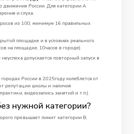
о движения России
. Для категории A
рения и слуха.
просов из 100, минимум 16 правильных
крытой площадке и в условиях реального
в на площадке, 10часов в городе).
е неуспеха допускается повторный запуск в
 городах России в 2025году колеблется от
от репутации школы и наличия
рактики, видеозапись занятий и т.п.).
 без нужной категории?
орого превышает лимит категории B,