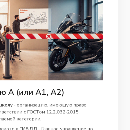
ю A (или A1, A2)
школу
- организацию, имеющую право
тветствии с ГОСТом 12.2.032‑2015
.
лаемой категории.
осмотр в
ГИБДД
- Главное управление по