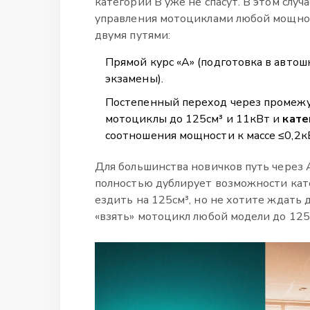
категории B уже не спасут. В этом слу
управления мотоциклами любой мощнос
двумя путями:
Прямой курс «A» (подготовка в автош
экзамены).
Постепенный переход через промеж
мотоциклы до 125см³ и 11кВт
и
кате
соотношения мощности к массе ≤0,2к
Для большинства новичков путь через 
полностью дублирует возможности кате
ездить на 125см³, но не хотите ждать 
«взять» мотоцикл любой модели до 125