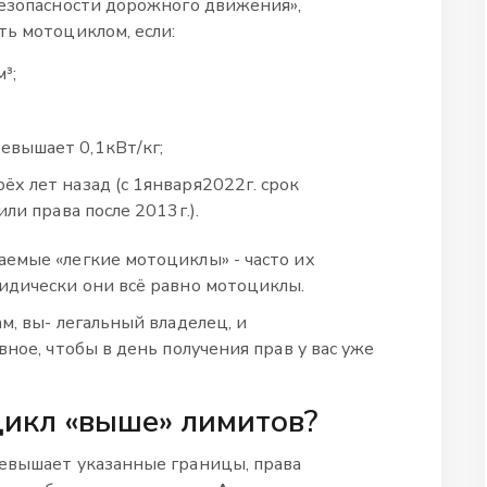
безопасности дорожного движения»,
ть мотоциклом, если:
³;
евышает 0,1кВт/кг;
ёх лет назад (с 1января2022г. срок
или права после 2013г.).
емые «легкие мотоциклы» - часто их
идически они всё равно мотоциклы.
м, вы- легальный владелец, и
вное, чтобы в день получения прав у вас уже
цикл «выше» лимитов?
ревышает указанные границы, права