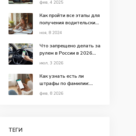
фев, 4 2025
и Советы
Как пройти все этапы для
получения водительских
прав
ноя, 8 2024
Что запрещено делать за
рулем в России в 2026
году: полный список
июл, 3 2026
нарушений и штрафов
Как узнать есть ли
штрафы по фамилии:
простой способ
фев, 8 2026
проверить
задолженности
ТЕГИ