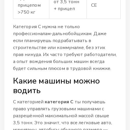
от 3,5 тонн
прицепом
CE
+ прицеп
>750 кг
Категория C нужна не только
профессионалам-дальнобойщикам. Даже
если планируешь подрабатывать в
строительстве или коммуналке, без этих
прав никуда. Их часто требуют работодатели,
а опыт вождения больших машин всегда
будет сильным плюсом в трудовой книжке.
Какие машины можно
водить
С категорией
категория C
ты получаешь
право управлять грузовыми машинами с
разрешённой максимальной массой свыше
3,5 тонн. Это значит, что все легковые авто,
минивэны, автобусы обычного размера —