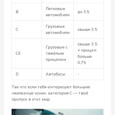
Легковые
B
до 3,5
автомобили
Грузовые
C
свыше 3,5
автомобили
свыше 3,5
Грузовые с
+ прицеп
CE
тяжёлым
больше
прицепом
0,75
D
Автобусы
-
Так что если тебя интересуют большие
«железные кони», категория C — твой
пропуск в этот мир.