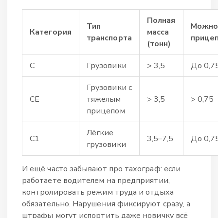
Полная
Тип
Можно
Категория
масса
транспорта
прице
(тонн)
C
Грузовики
> 3,5
До 0,7
Грузовики с
CE
тяжелым
> 3,5
> 0,75
прицепом
Лёгкие
C1
3,5–7,5
До 0,7
грузовики
И ещё часто забывают про тахограф: если
работаете водителем на предприятии,
контролировать режим труда и отдыха
обязательно. Нарушения фиксируют сразу, а
штрафы могут испортить даже новичку всё