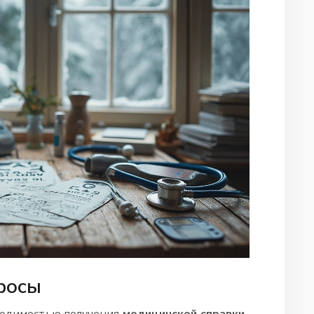
росы
бходимостью получения
медицинской справки