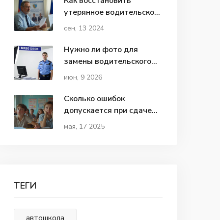
Как восстановить
утерянное водительское
удостоверение в 2024
сен, 13 2024
году
Нужно ли фото для
замены водительского
удостоверения в 2026
июн, 9 2026
году: правила и нюансы
Сколько ошибок
допускается при сдаче
экзамена по вождению:
мая, 17 2025
правила и реальность
ТЕГИ
автошкола