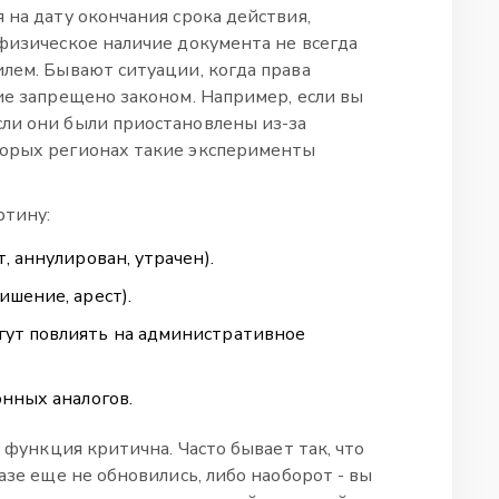
 на дату окончания срока действия,
 физическое наличие документа не всегда
илем. Бывают ситуации, когда права
ие запрещено законом. Например, если вы
ли они были приостановлены из-за
торых регионах такие эксперименты
ртину:
, аннулирован, утрачен).
шение, арест).
ут повлиять на административное
онных аналогов.
а функция критична. Часто бывает так, что
азе еще не обновились, либо наоборот - вы