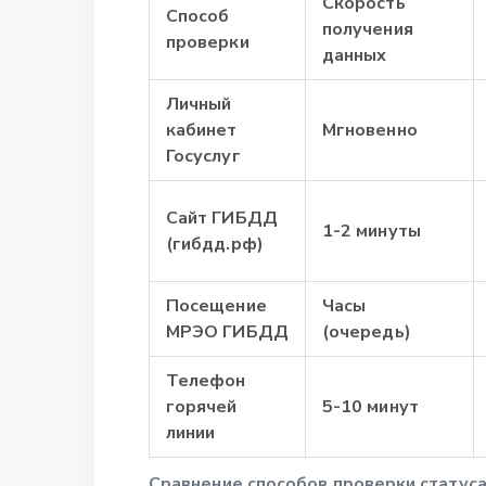
Скорость
Способ
получения
проверки
данных
Личный
кабинет
Мгновенно
Госуслуг
Сайт ГИБДД
1-2 минуты
(гибдд.рф)
Посещение
Часы
МРЭО ГИБДД
(очередь)
Телефон
горячей
5-10 минут
линии
Сравнение способов проверки статуса