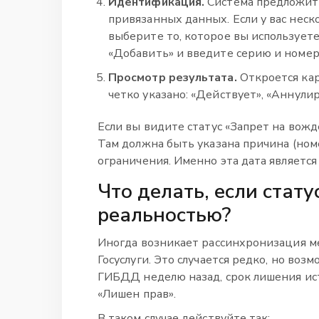
Идентификация.
Система предложит 
привязанных данных. Если у вас неско
выберите то, которое вы используете 
«Добавить» и введите серию и номер
Просмотр результата.
Откроется кар
четко указано: «Действует», «Аннули
Если вы видите статус «Запрет на вож
Там должна быть указана причина (номе
ограничения. Именно эта дата являетс
Что делать, если стату
реальностью?
Иногда возникает рассинхронизация м
Госуслуги. Это случается редко, но во
ГИБДД неделю назад, срок лишения ист
«Лишен прав».
В таком случае действуйте так: