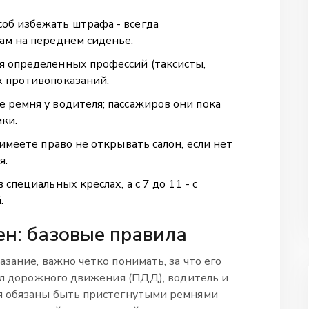
об избежать штрафа - всегда
ам на переднем сиденье.
я определенных профессий (таксисты,
х противопоказаний.
 ремня у водителя; пассажиров они пока
мки.
 имеете право не открывать салон, если нет
я.
специальных креслах, а с 7 до 11 - с
.
н: базовые правила
зание, важно четко понимать, за что его
вил дорожного движения (ПДД), водитель и
я обязаны быть пристегнутыми ремнями