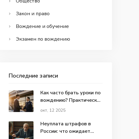
Общество
Закон и право
Вождение и обучение
Экзамен по вождению
Последние записи
Как часто брать уроки по
вождению? Практический
график для новичков
окт, 12 2025
Неуплата штрафов в
России: что ожидает
нарушителей