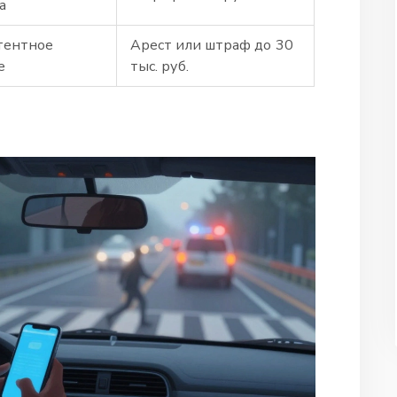
а
тентное
Арест или штраф до 30
е
тыс. руб.