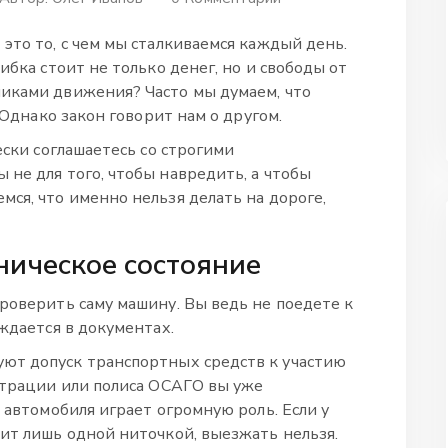
это то, с чем мы сталкиваемся каждый день.
ибка стоит не только денег, но и свободы от
иками движения? Часто мы думаем, что
. Однако закон говорит нам о другом.
ески соглашаетесь со строгими
не для того, чтобы навредить, а чтобы
ся, что именно нельзя делать на дороге,
ническое состояние
проверить саму машину. Вы ведь не поедете к
уждается в документах.
уют допуск транспортных средств к участию
страции или полиса ОСАГО вы уже
е автомобиля играет огромную роль. Если у
рит лишь одной ниточкой, выезжать нельзя.