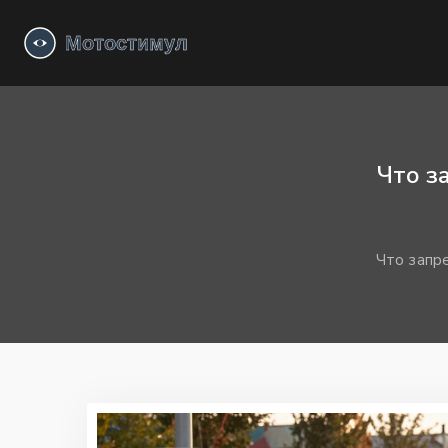
Что з
Что запр