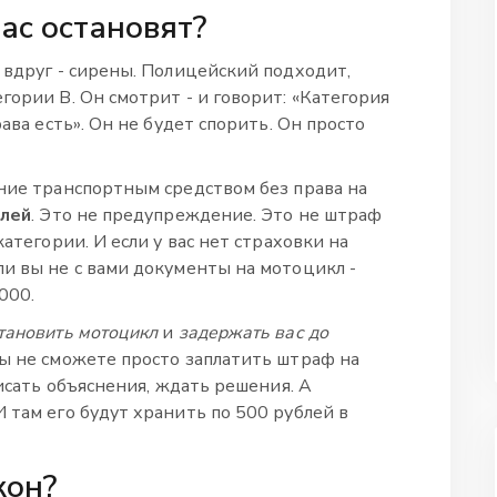
вас остановят?
 вдруг - сирены. Полицейский подходит,
гории В. Он смотрит - и говорит: «Категория
рава есть». Он не будет спорить. Он просто
ение транспортным средством без права на
блей
. Это не предупреждение. Это не штраф
категории. И если у вас нет страховки на
ли вы не с вами документы на мотоцикл -
000.
тановить мотоцикл
и
задержать вас до
Вы не сможете просто заплатить штраф на
писать объяснения, ждать решения. А
 там его будут хранить по 500 рублей в
кон?