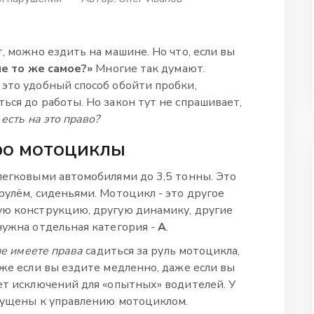
, можно ездить на машине. Но что, если вы
не то же самое?»
Многие так думают.
 это удобный способ обойти пробки,
ься до работы. Но закон тут не спрашивает,
 есть на это право?
про мотоциклы
 легковыми автомобилями до 3,5 тонны. Это
рулём, сиденьями. Мотоцикл - это другое
ую конструкцию, другую динамику, другие
нужна отдельная категория -
А
.
не имеете права
садиться за руль мотоцикла,
аже если вы ездите медленно, даже если вы
ет исключений для «опытных» водителей. У
опущены к управлению мотоциклом.