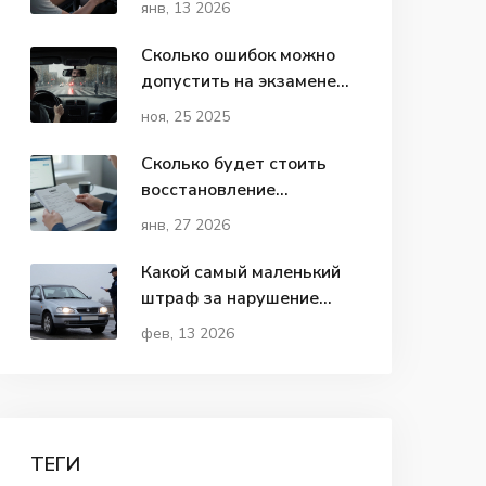
янв, 13 2026
профессионала на дороге
Сколько ошибок можно
допустить на экзамене
по вождению в 2025 году
ноя, 25 2025
Сколько будет стоить
восстановление
водительских прав в
янв, 27 2026
2026 году
Какой самый маленький
штраф за нарушение
ПДД в 2026 году?
фев, 13 2026
ТЕГИ