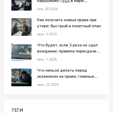
нарушение ПДД в мире:
рекорды и факты
ноя, 28 2024
Как получить новые права при
утере: быстрый и понятный план
июн, 3 2025
Что будет, если 3 раза не сдал
вождение: правила пересдачи и
сроки в 2026 году
июн, 7 2026
Что нельзя делать перед
экзаменом на права: главные
ошибки
июн, 10 2025
ТЕГИ