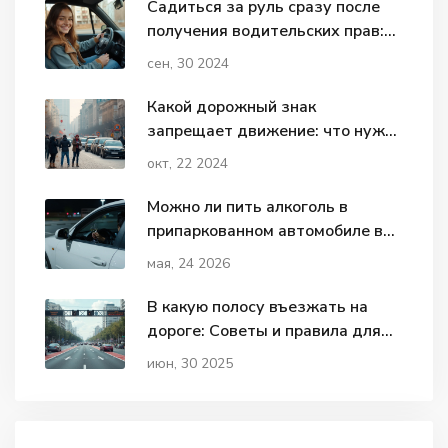
Садиться за руль сразу после
получения водительских прав:
можно ли?
сен, 30 2024
Какой дорожный знак
запрещает движение: что нужно
знать каждому водителю
окт, 22 2024
Можно ли пить алкоголь в
припаркованном автомобиле в
2024-2026 году: штрафы и
мая, 24 2026
риски
В какую полосу въезжать на
дороге: Советы и правила для
водителей
июн, 30 2025