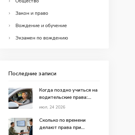
Общество
Закон и право
Вождение и обучение
Экзамен по вождению
Последние записи
Когда поздно учиться на
водительские права:
мифы, реальные сроки и
июл, 24 2026
советы для разных
возрастов
Сколько по времени
делают права при
восстановлении: сроки и