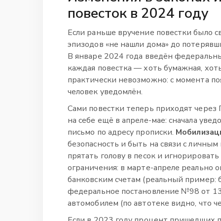
повесток в 2024 году
Если раньше вручение повестки было с
эпизодов «не нашли дома» до потерявших
В январе 2024 года введён федеральн
каждая повестка — хоть бумажная, хот
практически невозможно: с момента поя
человек уведомлён.
Сами повестки теперь приходят через 
на себе ещё в апреле-мае: сначала уве
письмо по адресу прописки.
Мобилизац
безопасность и быть на связи с личным 
прятать голову в песок и игнорировать
ограничения: в марте-апреле реально о
банковским счетам (реальный пример: 
федеральное постановление №98 от 13
автомобилем (по автотеке видно, что че
Если в 2023 году процент пришедших по