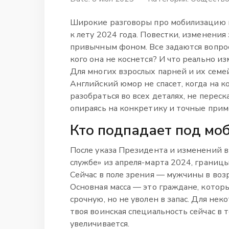
Широкие разговоры про мобилизацию в
к лету 2024 года. Повестки, изменения
привычным фоном. Все задаются вопрос
кого она не коснется? И что реально и
Для многих взрослых парней и их семей
Английский юмор не спасет, когда на ко
разобраться во всех деталях, не пере
опираясь на конкретику и точные прим
Кто подпадает под мо
После указа Президента и изменений в
службе» из апреля-марта 2024, границ
Сейчас в поле зрения — мужчины в возра
Основная масса — это граждане, которые
срочную, но не уволен в запас. Для не
твоя воинская специальность сейчас в
увеличивается.