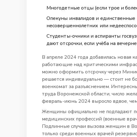
Многодетные отцы (если трое и бол
Опекуны инвалидов и единственные к
несовершеннолетних или недееспосо
Студенты-очники и аспиранты госвуз
дают отсрочки, если учёба на вечерн
В апреле 2024 года добавилась новая к
работающие над критическими инфра
можно оформить отсрочку через Минис
решается индивидуально — стоит не бо
военкомат за разъяснением. Интересны
труда Воронежской области, число жел
февраль-июнь 2024 выросло вдвое, чем
Женщины официально не подпадают по
медицинских профессий (военные врачи
Подлинные случаи вызова женщин в В
только среди военных врачей резервис