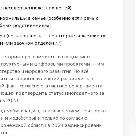
ее несовершеннолетних детей)
ормильцы в семье (особенно если речь о
бных родственниках)
ов (есть тонкость — некоторые колледжи не
ем или заочном отделении)
атегория: программисты и специалисты,
структурными цифровыми проектами — им
терство цифрового развития. Но всё
яться запросов и лишний раз сходить в
й факт: согласно статистике департамента
ающих подтвердить статус многодетного за
 в 2023.
д мобилизацию, за исключением некоторых
 и медсёстры) и только по согласию.
оронежской области в 2024 зафиксированы
тов.