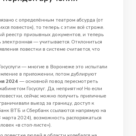
вязано с определённым театром абсурда (от
ся повесток), то теперь с этим всё строже.
ый реестр призывных документов, и теперь
ь электронная — учитывается. Отклониться
вления повестки в системе считается, что
Госуслуги — многие в Воронеже это испытали
домление в приложении, потом дублируют
ия 2024
— основной повод пересмотреть
кабинетом Госуслуг. Да, неприятно! Но если
 повестки, сейчас можно получить приличные
граничивали выезд за границу, доступ к
банк ВТБ и Сбербанк ссылаются напрямую на
 марта 2024), возможность распоряжаться
ловек «в стоп-листе»).
 повестке людей в области колебался на