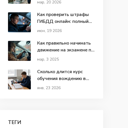
мар, 20 2026
этапы в 2026 году
Как проверить штрафы
ГИБДД онлайн: полный
гид по проверке на 2026
июн, 19 2026
год
Как правильно начинать
движение на экзамене по
вождению
мар, 3 2025
Сколько длится курс
обучения вождению в
2026 году: реальные
янв, 23 2026
сроки и что влияет на
сроки
ТЕГИ