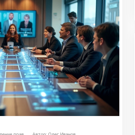
ление прав
Автор:
Олег Иванов