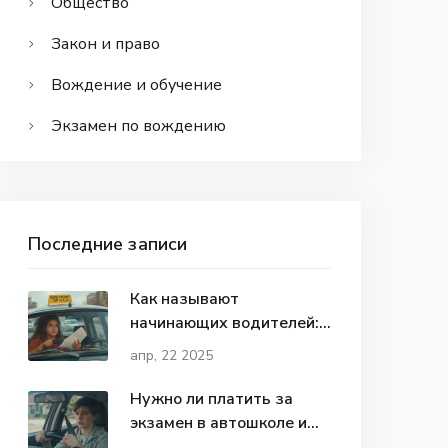
Общество
Закон и право
Вождение и обучение
Экзамен по вождению
Последние записи
Как называют
начинающих водителей:
разбор терминов, правил
апр, 22 2025
и советов
Нужно ли платить за
экзамен в автошколе и
ГИБДД: полная